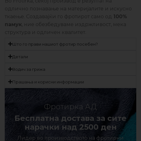
Во Frotirka, секој производ е резултат на
одлично познавање на материјалите и искусно
ткаење. Создавајќи го фротирот само од
100%
памук
, ние обезбедуваме издржливост, мека
структура и одличен квалитет.
Што го прави нашиот фротир посебен?
Детали
Водич за грижа
Прашања и корисни информации
Фротирка АД
Бесплатна достава за сите
нарачки над 2500 ден
Лидер во производството на фротирни