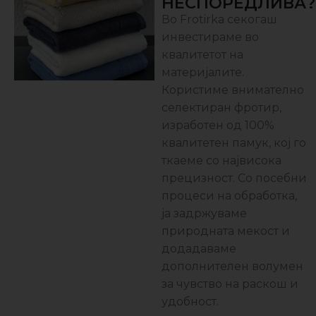
НЕСПОРЕДЛИВА?
Во Frotirka секогаш
инвестираме во
квалитетот на
материјалите.
Користиме внимателно
селектиран фротир,
изработен од 100%
квалитетен памук, кој го
ткаеме со највисока
прецизност. Со посебни
процеси на обработка,
ја задржуваме
природната мекост и
додадаваме
дополнителен волумен
за чувство на раскош и
удобност.