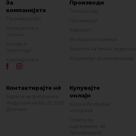
За
Производи
компанијата
Технологија
Производство
Производи
Капацитети и
Квалитет
погони
Испорака и замени
Мисија и
Заштита на лични податоц
стратегија
Формулар за рекламација
Сертификати
Контактирајте нè
Купувајте
онлајн
Адреса на фабриката:
Индустриска бр. 21, 2320
Брза и безбедна
Делчево
испорака
Совети за
одржување на
производите