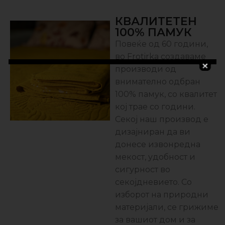
КВАЛИТЕТЕН
100% ПАМУК
Повеќе од 60 години,
во Frotirka создаваме
производи од
внимателно одбран
100% памук, со квалитет
кој трае со години.
Секој наш производ е
дизајниран да ви
донесе извонредна
мекост, удобност и
сигурност во
секојдневието. Со
изборот на природни
материјали, се грижиме
за вашиот дом и за