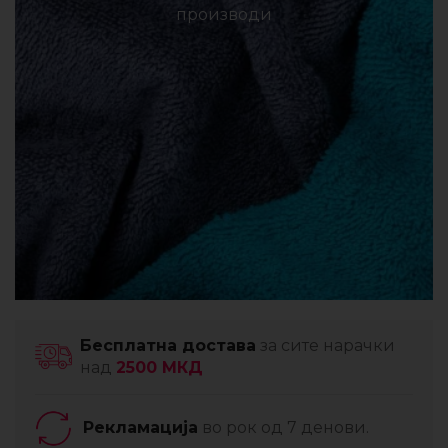
производи
Бесплатна достава
за сите нарачки
над
2500 МКД
Рекламација
во рок од 7 денови.