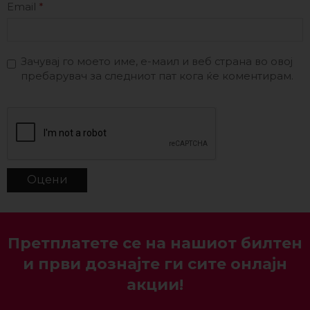
Email
*
Зачувај го моето име, е-маил и веб страна во овој
пребарувач за следниот пат кога ќе коментирам.
Претплатете се на нашиот билтен
и први дознајте ги сите онлајн
акции!