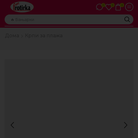
0
0
0
🔥 Бањарки
Дома
Крпи за плажа