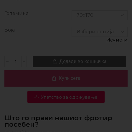
Големина
Боја
Исчисти
Додади во кошничка
Купи сега
Упатство за одржување
Што го прави нашиот фротир
посебен?