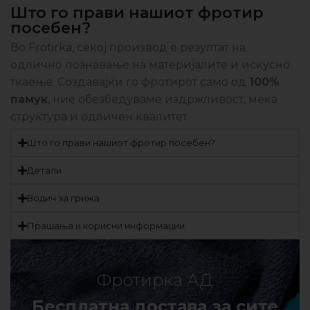
Што го прави нашиот фротир
посебен?
Во Frotirka, секој производ е резултат на
одлично познавање на материјалите и искусно
ткаење. Создавајќи го фротирот само од
100%
памук
, ние обезбедуваме издржливост, мека
структура и одличен квалитет.
Што го прави нашиот фротир посебен?
Детали
Водич за грижа
Прашања и корисни информации
Фротирка АД
Бесплатна достава за сите