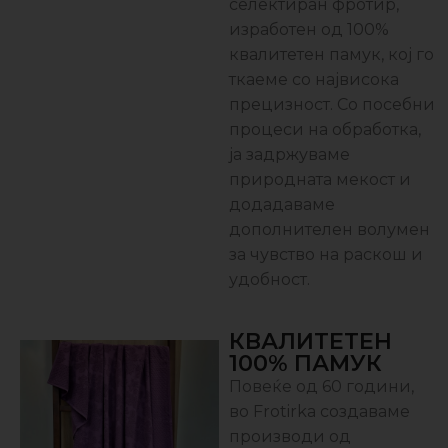
селектиран фротир,
изработен од 100%
квалитетен памук, кој го
ткаеме со највисока
прецизност. Со посебни
процеси на обработка,
ја задржуваме
природната мекост и
додадаваме
дополнителен волумен
за чувство на раскош и
удобност.
КВАЛИТЕТЕН
100% ПАМУК
Повеќе од 60 години,
во Frotirka создаваме
производи од