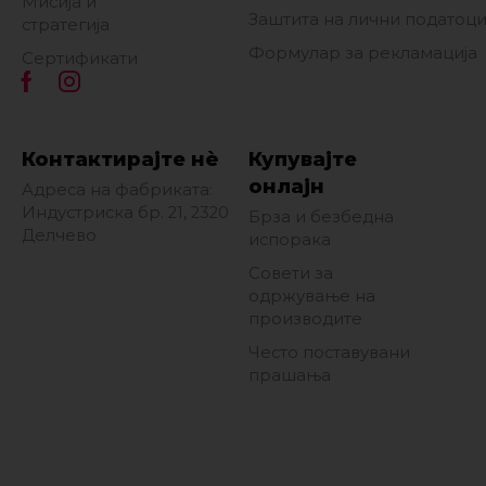
Мисија и
Заштита на лични податоц
стратегија
Формулар за рекламација
Сертификати
Контактирајте нè
Купувајте
онлајн
Адреса на фабриката:
Индустриска бр. 21, 2320
Брза и безбедна
Делчево
испорака
Совети за
одржување на
производите
Често поставувани
прашања