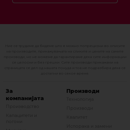
Ние се трудиме да бидеме што е можно попрецизни во описите
на производите, прикажувањата на сликите и цените на самите
производи, но не можеме да гарантираме дека сите информации
се целосни и без грешки. Сите производи прикажани на
страницата се дел од нашата понуда и тоа не подразбира дека се
достапни во секое време.
За
Производи
компанијата
Технологија
Производство
Производи
Капацитети и
Квалитет
погони
Испорака и замени