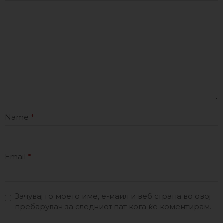
Name
*
Email
*
Зачувај го моето име, е-маил и веб страна во овој
пребарувач за следниот пат кога ќе коментирам.