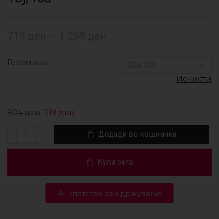
719
ден
–
1.259
ден
Големина
Исчисти
904
ден
719
ден
Додади во кошничка
Купи сега
Упатство за одржување