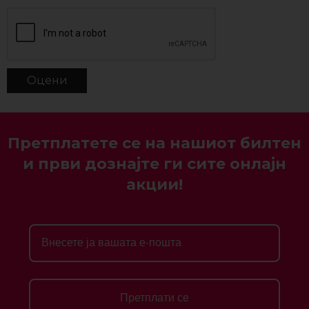
Претплатете се на нашиот билтен
и први дознајте ги сите онлајн
акции!
Претплати се