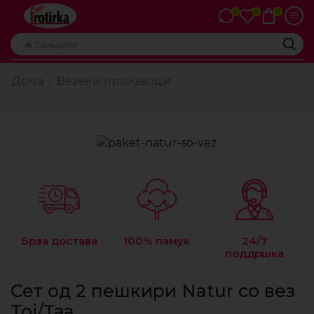
0
0
0
🔥 Бањарки
Дома
Везени производи
Брза достава
100% памук
24/7
поддршка
Сет од 2 пешкири Natur со вез
Тој/Таа