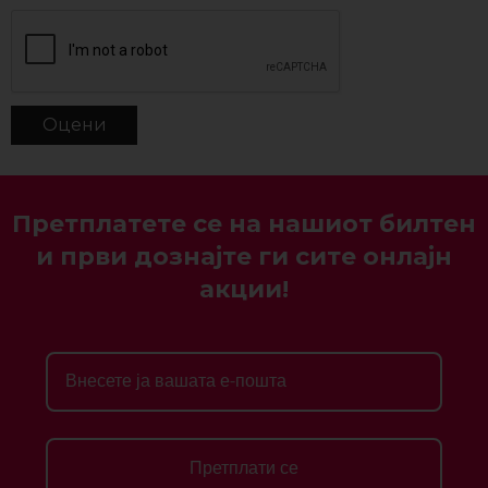
Претплатете се на нашиот билтен
и први дознајте ги сите онлајн
акции!
Претплати се