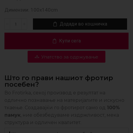
Димензии: 100х140cm
Додади во кошничка
Купи сега
Упатство за одржување
Што го прави нашиот фротир
посебен?
Во Frotirka, секој производ е резултат на
одлично познавање на материјалите и искусно
ткаење. Создавајќи го фротирот само од
100%
памук
, ние обезбедуваме издржливост, мека
структура и одличен квалитет.