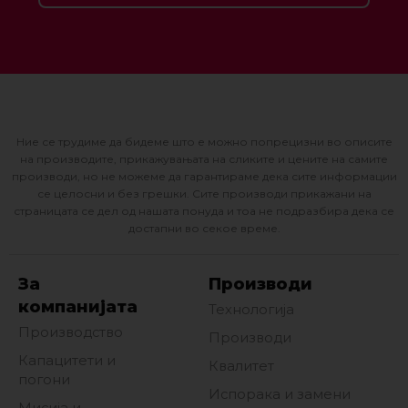
Ние се трудиме да бидеме што е можно попрецизни во описите
на производите, прикажувањата на сликите и цените на самите
производи, но не можеме да гарантираме дека сите информации
се целосни и без грешки. Сите производи прикажани на
страницата се дел од нашата понуда и тоа не подразбира дека се
достапни во секое време.
За
Производи
компанијата
Технологија
Производство
Производи
Капацитети и
Квалитет
погони
Испорака и замени
Мисија и