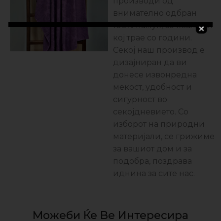
производи од
внимателно одбран
100% памук, со квалитет
кој трае со години.
Секој наш производ е
дизајниран да ви
донесе извонредна
мекост, удобност и
сигурност во
секојдневието. Со
изборот на природни
материјали, се грижиме
за вашиот дом и за
подобра, поздравa
иднина за сите нас.
Можеби Ќе Ве Интересира