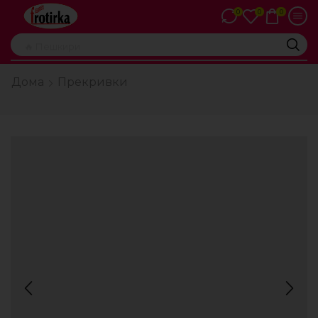
0
0
0
🔥 Пешкири
Дома
Прекривки