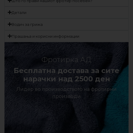
Што го прави нашиот фротир посебен?
Детали
Водич за грижа
Прашања и корисни информации
Фротирка АД
Бесплатна достава за сите
нарачки над 2500 ден
Лидер во производството на фротирни
производи