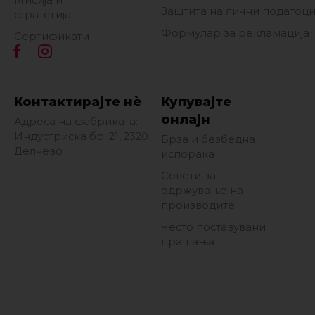
Заштита на лични податоц
стратегија
Формулар за рекламација
Сертификати
Контактирајте нè
Купувајте
онлајн
Адреса на фабриката:
Индустриска бр. 21, 2320
Брза и безбедна
Делчево
испорака
Совети за
одржување на
производите
Често поставувани
прашања