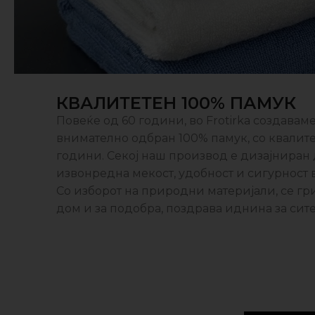
КВАЛИТЕТЕН 100% ПАМУК
Повеќе од 60 години, во Frotirka создава
внимателно одбран 100% памук, со квалитет
години. Секој наш производ е дизајниран 
извонредна мекост, удобност и сигурност 
Со изборот на природни материјали, се г
дом и за подобра, поздравa иднина за сите