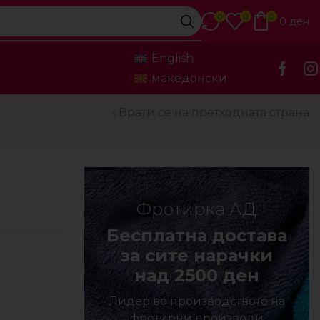
0
0
0
0
ден
English
македонски
Врати се на претходната страна
Фротирка АД
Бесплатна достава
за сите нарачки
над 2500 ден
Лидер во производството на
фротирни производи