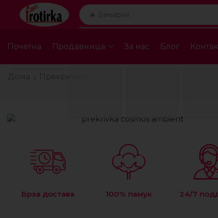
🔥 Бањарки
Почетна
Продавница
За нас
Блог
Контак
Дома
Прекривки
Брза достава
100% памук
24/7 под