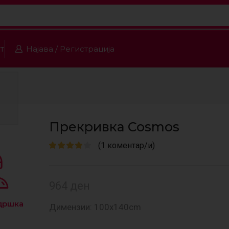
т
Најава / Регистрација
Прекривка Cosmos
(
1
коментар/и)
964
ден
дршка
Димензии: 100х140cm