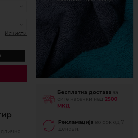
Исчисти
а
Бесплатна достава
за
сите нарачки над
2500
МКД
тир
Рекламација
во рок од 7
денови.
 одлично