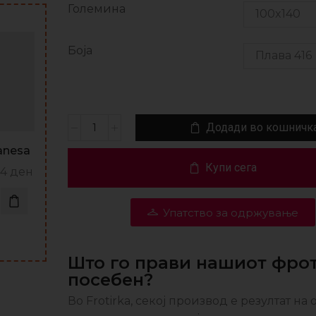
Големина
Боја
Додади во кошничк
anesa
Купи сега
14
ден
Упатство за одржување
Што го прави нашиот фро
посебен?
Во Frotirka, секој производ е резултат на