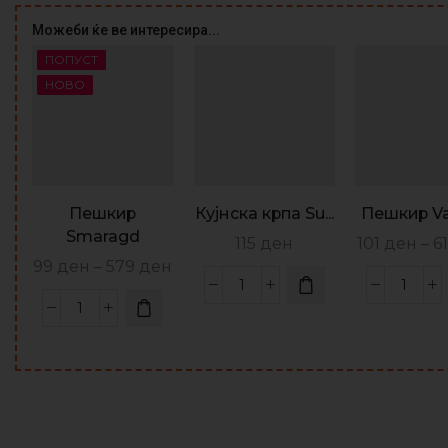
Можеби ќе ве интересира...
ПОПУСТ
НОВО
Пешкир
Кујнска крпа Su...
Пешкир V
Smaragd
115
ден
101
ден
–
6
99
ден
–
579
ден