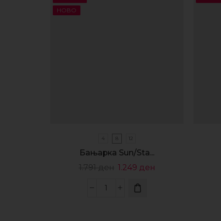
НОВО
4
8
12
Бањарка Sun/Sta...
1.791
ден
1.249
ден