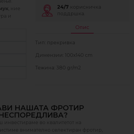
аење.
24/7
корисничка
мук
, ние
поддршка.
ура и
Опис
Тип: прекривка
Димензии: 100х140 cm
Тежина: 380 gr/m2
АВИ НАШАТА ФРОТИР
 НЕСПОРЕДЛИВА?
аш инвестираме во квалитетот на
ристиме внимателно селектиран фротир,