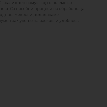
 квалитетен памук, кој го ткаеме со
ост. Со посебни процеси на обработка, ја
одната мекост и додадаваме
умен за чувство на раскош и удобност.