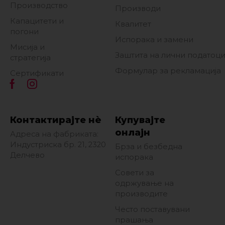
Производство
Производи
Капацитети и
Квалитет
погони
Испорака и замени
Мисија и
Заштита на лични податоц
стратегија
Формулар за рекламација
Сертификати
Контактирајте нè
Купувајте
онлајн
Адреса на фабриката:
Индустриска бр. 21, 2320
Брза и безбедна
Делчево
испорака
Совети за
одржување на
производите
Често поставувани
прашања