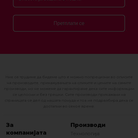
Претплати се
Ние се трудиме да бидеме што е можно попрецизни во описите
на производите, прикажувањата на сликите и цените на самите
производи, но не можеме да гарантираме дека сите информации
се целосни и без грешки. Сите производи прикажани на
страницата се дел од нашата понуда и тоа не подразбира дека се
достапни во секое време.
За
Производи
компанијата
Технологија