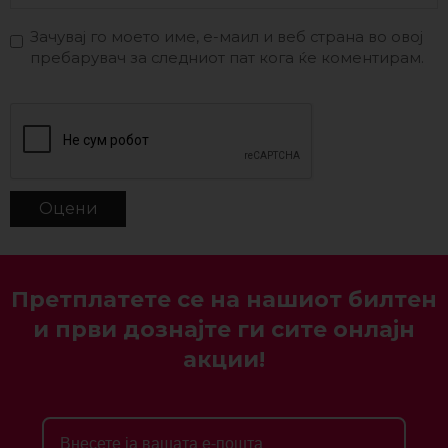
Зачувај го моето име, е-маил и веб страна во овој
пребарувач за следниот пат кога ќе коментирам.
Претплатете се на нашиот билтен
и први дознајте ги сите онлајн
акции!