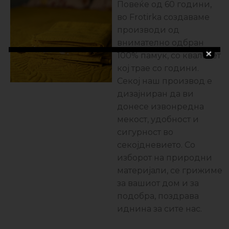
Повеќе од 60 години,
во Frotirka создаваме
производи од
внимателно одбран
100% памук, со квалитет
кој трае со години.
Секој наш производ е
дизајниран да ви
донесе извонредна
мекост, удобност и
сигурност во
секојдневието. Со
изборот на природни
материјали, се грижиме
за вашиот дом и за
подобра, поздравa
иднина за сите нас.