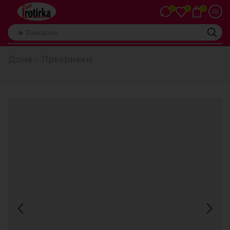
0
0
0
🔥 Бањарки
Дома
Прекривки