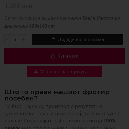
1.928
ден
Сетот се состои од две прекривки
Skaj и Unicorn
, во
димензија
100х140 cm
Додади во кошничка
Купи сега
Упатство за одржување
Што го прави нашиот фротир
посебен?
Во Frotirka, секој производ е резултат на
одлично познавање на материјалите и искусно
ткаење. Создавајќи го фротирот само од
100%
памук
, ние обезбедуваме издржливост, мека