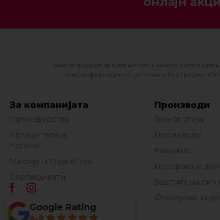
онлајн акци
Ние се трудиме да бидеме што е можно попрецизни 
сите информации се целосни и без грешки. Сите
За компанијата
Производи
Производство
Технологија
Капацитети и
Производи
погони
Квалитет
Мисија и стратегија
Испорака и за
Сертификати
Заштита на лич
Формулар за р
Google Rating
4.9