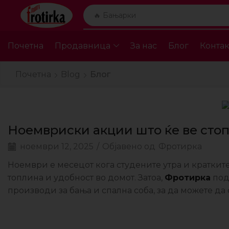
🔥 Крпи за плажа
Почетна
Продавница
За нас
Блог
Контак
Почетна
Blog
Блог
Ноемвриски акции што ќе ве стоп
ноември 12, 2025
/
Објавено од
Фротирка
Ноември е месецот кога студените утра и краткит
топлина и удобност во домот. Затоа,
Фротирка
под
производи за бања и спална соба, за да можете да