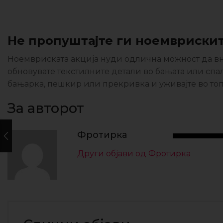
Не пропуштајте ги ноемврискит
Ноемвриската акција нуди одлична можност да вне
обновувате текстилните детали во бањата или спалн
бањарка, пешкир или прекривка и уживајте во топ
За авторот
Фротирка
Други објави од Фротирка