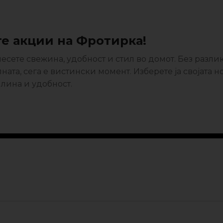
е акции на Фротирка!
сете свежина, удобност и стил во домот. Без разли
ата, сега е вистински момент. Изберете ја својата н
лина и удобност.