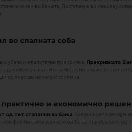
 стане омилен во бањата. Достапен е во неколку сов
.
ил во спалната соба
како убава и квалитетна прекривка.
Прекривката Ele
овршена е за ладните вечери, но и како елегантен 
рши со чувство на мир и топлина.
 – практично и економично реше
от од пет стапалки за бања
. Совршени за секојдне
 и комфор по излегувањето од бања. Пакувањето од 