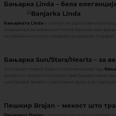
Бањарка Linda – бела елеганциј
Бањарката Linda
е симбол на едноставна елеганци
совршена е за моментите после бањање или релак
на свежина и луксуз, правејќи ја идеален подарок и
Бањарка Sun/Stars/Hearts – за 
Ако сакате повеќе боја и позитивна енергија,
бања
дизајни и пријатна текстура, оваа бањарка внесува
чувствуваат весело и разиграно дури и во најстуд
Пешкир Brajan – мекост што тра
Пешкирот Brajan
е создаден за оние што бараат с