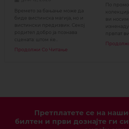
По промо
Времето за бањање може да
колекциј
биде вистинска магија, но и
ви носим
вистински предизвик. Секој
изненаду
родител добро ја познава
првпат ви 
сцената: штом ќе...
Продолж
Продолжи Со Читање
Претплатете се на наши
билтен и први дознајте ги си