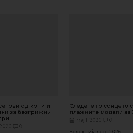
сетови од крпи и
Следете го сонцето 
ки за безгрижни
плажните модели за 
гри
мај 1, 2026
0
 2026
0
Колекција лето 2026