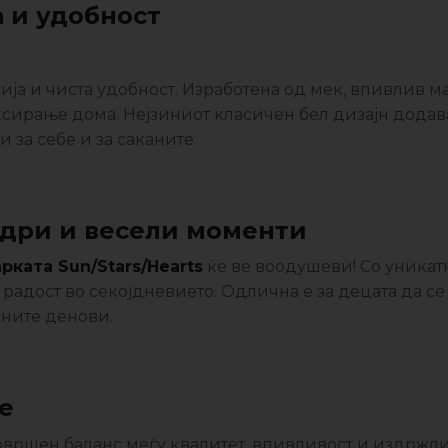
а и удобност
ја и чиста удобност. Изработена од мек, впивлив ма
сирање дома. Нејзиниот класичен бел дизајн додав
 за себе и за саканите.
ведри и весели моменти
рката Sun/Stars/Hearts
ќе ве воодушеви! Со уника
 радост во секојдневието. Одлична е за децата да се
ените денови.
е
овршен баланс меѓу квалитет, впивливост и издржли