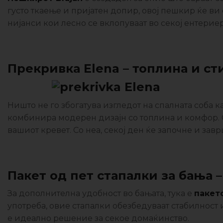
густо ткаење и пријатен допир, овој пешкир ќе ви
нијанси кои лесно се вклопуваат во секој ентериер
Прекривка Elena – топлина и ст
Ништо не го збогатува изгледот на спалната соба 
комбинира модерен дизајн со топлина и комфор. С
вашиот кревет. Со неа, секој ден ќе започне и зав
Пакет од пет стапалки за бања
За дополнителна удобност во бањата, тука е
пакет
употреба, овие стапалки обезбедуваат стабилност
е идеално решение за секое домаќинство.