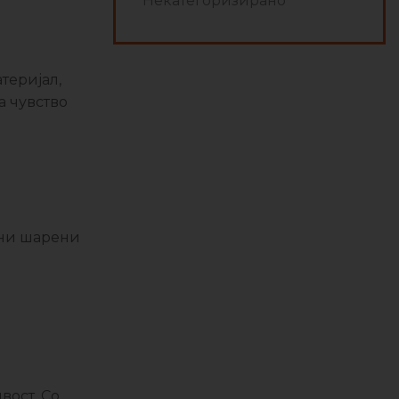
Некатегоризирано
теријал,
а чувство
тни шарени
вост. Со