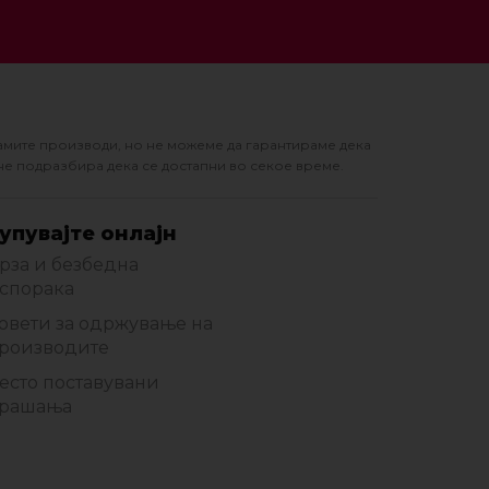
амите производи, но не можеме да гарантираме дека
не подразбира дека се достапни во секое време.
упувајте онлајн
рза и безбедна
спорака
овети за одржување на
роизводите
есто поставувани
рашања