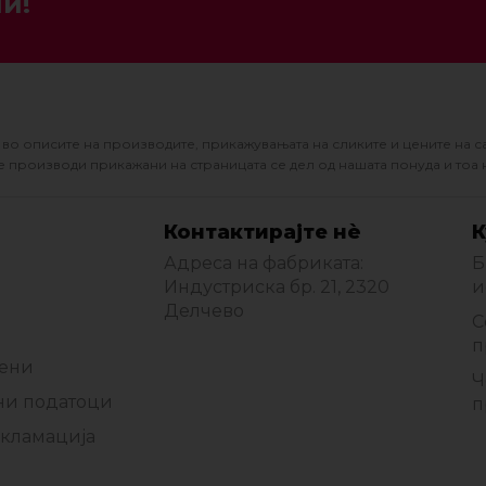
и!
во описите на производите, прикажувањата на сликите и цените на с
 производи прикажани на страницата се дел од нашата понуда и тоа 
Контактирајте нè
К
Адреса на фабриката:
Б
Индустриска бр. 21, 2320
и
Делчево
С
п
мени
Ч
ни податоци
п
екламација