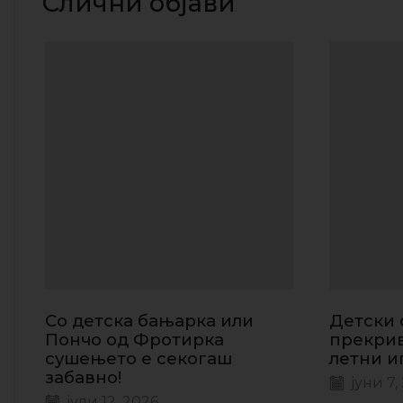
Слични објави
Со детска бањарка или
Детски 
Пончо од Фротирка
прекрив
сушењето е секогаш
летни и
забавно!
јуни 7,
јули 12, 2026