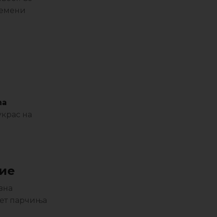
ремени
na
украс на
ние
вна
пет парчиња