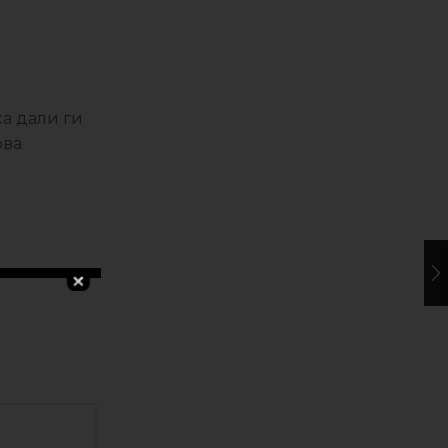
ка дали ги
ова