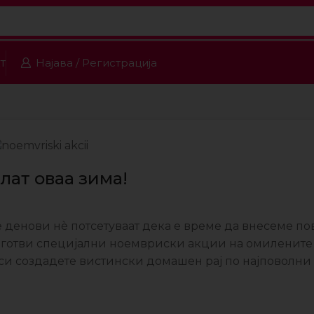
т
Најава / Регистрација
лат оваа зима!
е денови нè потсетуваат дека е време да внесеме по
готви специјални ноемвриски акции на омилените
 си создадете вистински домашен рај по најповолни