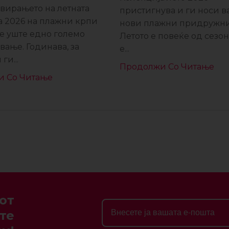
вирањето на летната
пристигнува и ги носи 
а 2026 на плажни крпи
нови плажни придружни
е уште едно големо
Летото е повеќе од сезона
вање. Годинава, за
е...
ги...
Продолжи Со Читање
и Со Читање
от
те